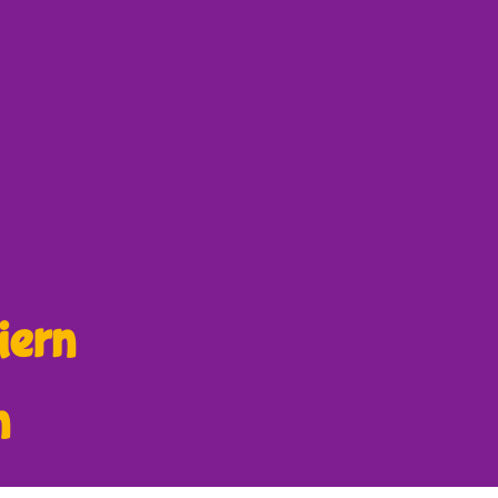
iern
n