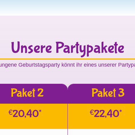
Unsere Partypakete
ungene Geburtstagsparty könnt ihr eines unserer Party
Paket 2
Paket 3
€
20,40*
€
22,40*