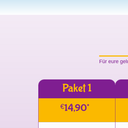
Für eure gel
Paket 1
€
14,90*