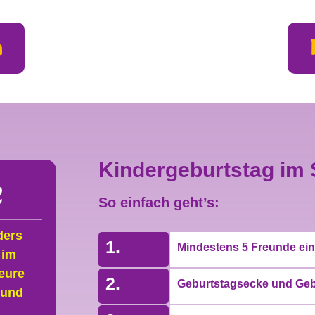
n
Kindergeburtstag im 
e
So einfach geht’s:
ders
1.
Mindestens 5 Freunde ei
 im
eure
2.
Geburtstagsecke und Geb
 und