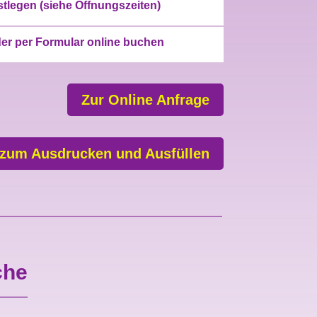
estlegen (siehe Öffnungszeiten)
der per Formular online buchen
Zur Online Anfrage
 zum Ausdrucken und Ausfüllen
che