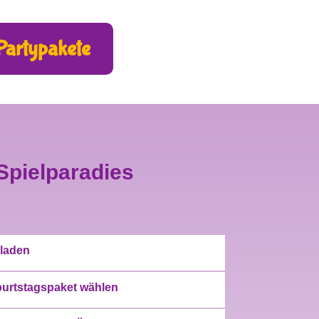
Partypakete
Spielparadies
nladen
urtstagspaket wählen