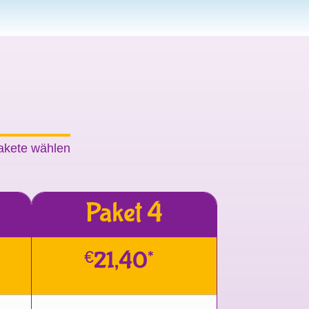
pakete wählen
Paket 4
€
21,40*