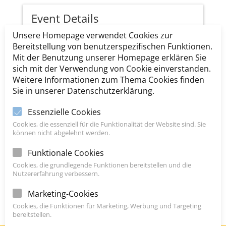
Event Details
Unsere Homepage verwendet Cookies zur
Bereitstellung von benutzerspezifischen Funktionen.
}
November 16, 2025
Mit der Benutzung unserer Homepage erklären Sie
sich mit der Verwendung von Cookie einverstanden.
Weitere Informationen zum Thema Cookies finden

Sonntag, 16:00 to 18:00
Sie in unserer Datenschutzerklärung.
Essenzielle Cookies
Event Organizer
Cookies, die essenziell für die Funktionalität der Website sind. Sie
können nicht abgelehnt werden.
Funktionale Cookies
Cookies, die grundlegende Funktionen bereitstellen und die
Share event
Nutzererfahrung verbessern.
Marketing-Cookies



Cookies, die Funktionen für Marketing, Werbung und Targeting
bereitstellen.